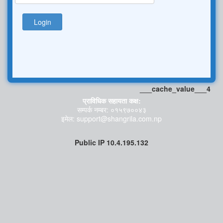
Login
___cache_value___4
प्राविधिक सहायता कक्ष:
सम्पर्क नम्बर: ०१५९७००४३
इमेल: support@shangrila.com.np
Public IP 10.4.195.132